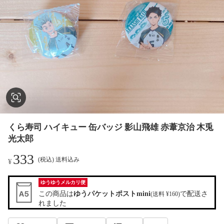
くら寿司 ハイキュー 缶バッジ 影山飛雄 赤葦京治 木兎
光太郎
333
(税込) 送料込み
¥
ゆうゆうメルカリ便
この商品は
ゆうパケットポストmini
で配送さ
(送料 ¥160)
れました