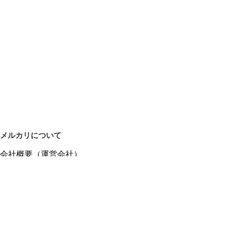
メルカリについて
会社概要（運営会社）
採用情報
プレスリリース
公式ブログ
プレスキット
メルカリUS
メルカリShops