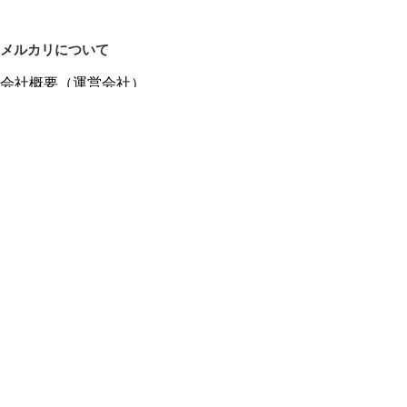
メルカリについて
会社概要（運営会社）
採用情報
プレスリリース
公式ブログ
プレスキット
メルカリUS
メルカリShops
m department（エムデパ）
ヘルプ
ヘルプセンター（ガイド・お問い合わせ）
メルカリShopsでショップを開設する
メルカリShops ショップ管理画面にログイン
メルカリShops出店者向けガイド
お問い合わせ一覧
フリーワードから商品をさがす
プライバシーと利用規約