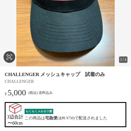
1
/
4
CHALLENGER メッシュキャップ 試着のみ
CHALLENGER
5,000
(税込) 送料込み
¥
らくらくメルカリ便
3辺合計

この商品は
宅急便
で配送されました
(送料 ¥750)
〜60cm