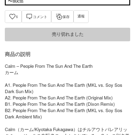
〜80cm
通報
6
コメント
保存
売り切れました
商品の説明
Calm – People From The Sun And The Earth

カーム 

A1. People From The Sun And The Earth (MKL vs. Soy Sos 
Dark Sun Mix)

A2. People From The Sun And The Earth (Original Mix)

B1. People From The Sun And The Earth (Dixon Remix)

B2. People From The Sun And The Earth (MKL vs. Soy Sos 
Dark Ambient Mix)

Calm（カーム/Kiyotaka Fukagawa）はチルアウトバレアリッ