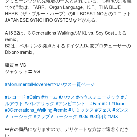
クミュージックの先駆者の一人とされている。 Calmの別名義
での活動は、FARR、Organ Language、K.F、THA BLUE 
HERB（ザ・ブルー・ハーブ）のILL-BOSSTINOとのユニット
JAPANESE SYNCHRO SYSTEMなどがある。

A1&B2は、3 Generations WalkingのMKL vs. Soy Sosによる
remix。

B2は、ベルリンを拠点とするドイツ人DJ兼プロデューサーの
Dixonのremix。

盤質〓 VG

ジャケット〓 VG

#MonumentalMovementのハウス一覧ページ
#レコード
#Calm
#カーム
#ハウス
#ハウスミュージック
#チ
ルアウト
#バレアリック
#アンビエント
#Farr
#DJ
#Dixon
#3Generations_Walking
#remix
#リミックス
#フェス
#ダンス
ミュージック
#クラブミュージック
#00s
#00年代
#MIX
--------------------------------------------------

中古の商品になりますので、デリケートな方はご遠慮くださ
い。
