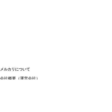
メルカリについて
会社概要（運営会社）
採用情報
プレスリリース
公式ブログ
プレスキット
メルカリUS
メルカリShops