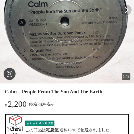
1
/
8
Calm – People From The Sun And The Earth
2,200
(税込) 送料込み
¥
らくらくメルカリ便
3辺合計

この商品は
宅急便
で配送されました
(送料 ¥850)