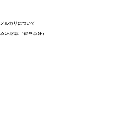
メルカリについて
会社概要（運営会社）
採用情報
プレスリリース
公式ブログ
プレスキット
メルカリUS
メルカリShops
m department（エムデパ）
ヘルプ
ヘルプセンター（ガイド・お問い合わせ）
メルカリShopsでショップを開設する
メルカリShops ショップ管理画面にログイン
メルカリShops出店者向けガイド
お問い合わせ一覧
フリーワードから商品をさがす