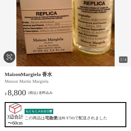
1
/
4
MaisonMargiela 香水
Maison Martin Margiela
8,800
(税込) 送料込み
¥
らくらくメルカリ便
3辺合計

この商品は
宅急便
で配送されました
(送料 ¥750)
〜60cm