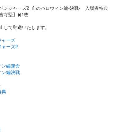
ンジャーズ2  血のハロウィン編-決戦-　入場者特典

寺堅】✖️1枚

止して郵送いたします。

ジャーズ
ジャーズ2
ィン編運命
ィン編決戦
ト
特典
き