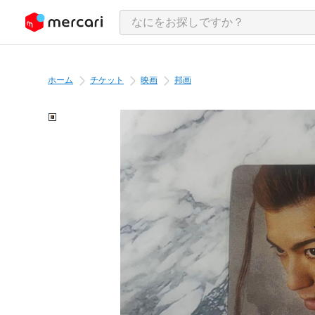
ンツにスキップ
ホーム
チケット
映画
邦画