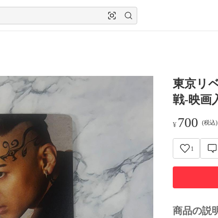
東京リベ
戦-映画
700
(税込
¥
1
商品の説