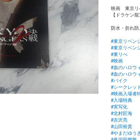
映画　東京リベ
【ドラケン龍宮
防水・折れ防
#東京リベン
#東京リベン
#東リべ
#映画
#血のハロウ
#血のハロウ
#バイク
#シークレッ
#映画入場者
#入場特典
#実写化
#北村匠海
#吉沢亮
#山田裕貴
#やまだゆう
#眞栄田郷敦