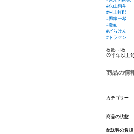
#永山絢斗
#村上虹郎
#堀家一希
#漫画
#どらけん
#ドラケン
枚数···1枚
半年以上
商品の情
カテゴリー
商品の状態
配送料の負担