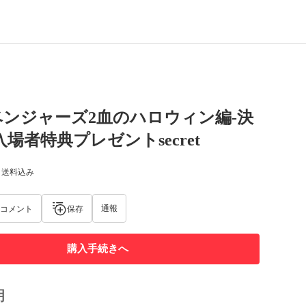
ンジャーズ2血のハロウィン編-決
入場者特典プレゼントsecret
) 送料込み
通報
コメント
保存
購入手続きへ
明