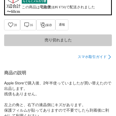
らくらくメルカリ便
3辺合計

この商品は
宅急便
で配送されました
(送料 ¥750)
〜60cm
通報
28
16
保存
売り切れました
スマホ取引ガイド
商品の説明
Apple Storeで購入後、2年半使っていましたが買い替えたので
出品します。

残債もありません。

左上の角と、右下の液晶側にキズがあります。

保護フィルムが貼ってありますので不要でしたら到着後に剥
がして利用ください。
