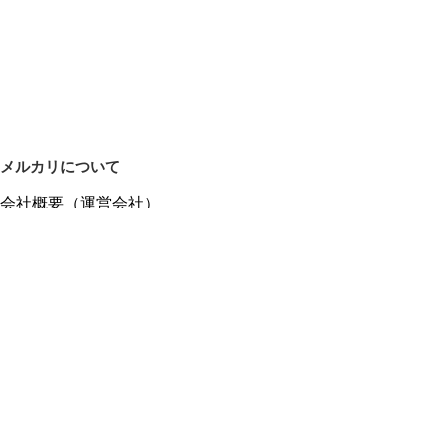
メルカリについて
会社概要（運営会社）
採用情報
プレスリリース
公式ブログ
プレスキット
メルカリUS
メルカリShops
m department（エムデパ）
ヘルプ
ヘルプセンター（ガイド・お問い合わせ）
メルカリShopsでショップを開設する