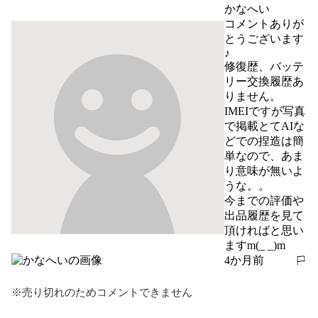
報告する
かなへい
コメントありが
とうございます
♪

修復歴、バッテ
リー交換履歴あ
りません。

IMEIですが写真
で掲載とてAIな
どでの捏造は簡
単なので、あま
り意味が無いよ
うな。。

今までの評価や
出品履歴を見て
頂ければと思い
ますm(_ _)m
4か月前
報告する
※売り切れのためコメントできません