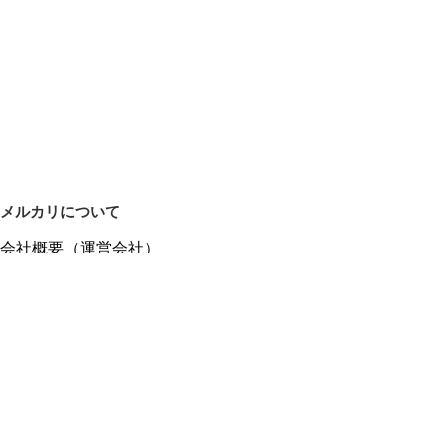
メルカリについて
会社概要（運営会社）
採用情報
プレスリリース
公式ブログ
プレスキット
メルカリUS
メルカリShops
m department（エムデパ）
ヘルプ