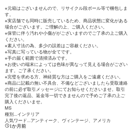
※元箱はございませんので、リサイクル段ボール等で梱包しま
す。

※実店舗でも同時に販売しているため、商品状態に変化がある
場合がございます。ご理解の上、ご購入ください。

※保管に伴う汚れや小傷ががございますのでご了承の上ご購入
ください。

※素人寸法の為、多少の誤差はご容赦ください。

※写真に写っている物が全てです。

※手の届く範囲で清掃済みです。

※お使いの端末によっては色味が異なって見える場合がござい
ます。ご了承ください。

※完璧を求める方、神経質な方はご購入をご遠慮ください。

※商品に記載の無い不具合、不備などございましたら受取連絡
の前に必ず取引メッセージにてお知らせくださいませ。取引
完了後の返品、返金等一切できませんので予めご了承の上ご
購入くださいませ。

MS

種別...インテリア

人気ワード...アンティーク、ヴィンテージ、アメリカ
1か月前