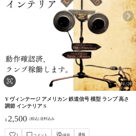
1
/
20
Y ヴィンテージ アメリカン 鉄道信号 模型 ランプ 高さ
調節 インテリア S
2,500
(税込) 送料込み
¥
通報
3
コメント
保存