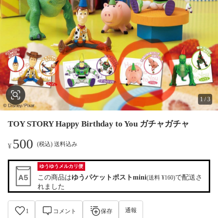
1
/
3
TOY STORY Happy Birthday to You ガチャガチャ
500
(税込) 送料込み
¥
ゆうゆうメルカリ便
この商品は
ゆうパケットポストmini
で配送さ
(送料 ¥160)
れました
通報
1
コメント
保存