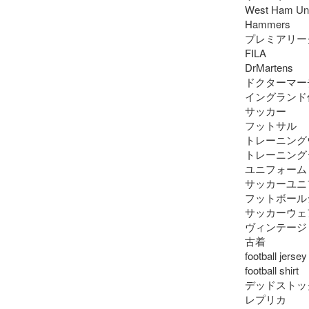
West Ham Uni
Hammers

プレミアリーグ
FILA

DrMartens

ドクターマーチ
イングランド代
サッカー

フットサル

トレーニング
トレーニング
ユニフォーム

サッカーユニ
フットボール
サッカーウェア
ヴィンテージ

古着

football jersey

football shirt

デッドストック
レプリカ
