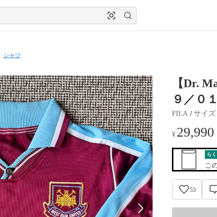
シャツ
【Dr. 
９／０１
 / 
FILA
サイズ
29,990
¥
らく
こ
53