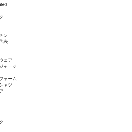
ted



ン

表

ウェア

ジャージ

フォーム

シャツ




