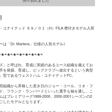
売り切れました
明
・ユナイテッド ９９／０１（H）FILA 襟付きモデル入荷
は「Dr. Martens」仕様の人気モデル》

★≡★≡★≡★≡★≡★≡★≡

ズ」と呼ばれ、育成に実績のあるユース組織を備えてお
手を発掘、育成し、ビッグクラブへ放出するという典型
」型であるウェストハム・ユナイテッドFC。

部組織から昇格した若き日のジョー・コール、リオ・フ
ド、フランク・ランパードといった選手も袖を通し、こ
プレミアリーグ1999-2000、2000-2001シーズンの2
ごしたモデルとなります。

ェストハム・ユナイテッドのユニフォームは未だ絶大な人