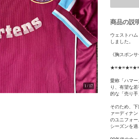
商品の説
ウェストハム
しました。

《胸スポンサー
★≡★≡★≡★≡
愛称「ハマー
り、有望な若
1
/
17
的な「売り手
そのため、下
ァーディナン
のユニフォームは
シーズンを過
90年代のウ