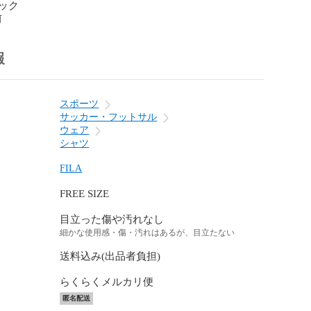
ック
前
報
スポーツ
サッカー・フットサル
ウェア
シャツ
FILA
FREE SIZE
目立った傷や汚れなし
細かな使用感・傷・汚れはあるが、目立たない
送料込み(出品者負担)
らくらくメルカリ便
匿名配送