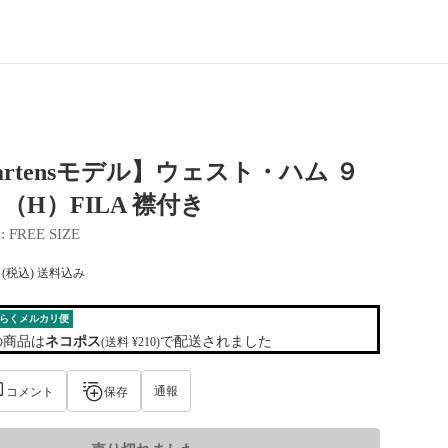
Martensモデル】ウェスト・ハム ９
（H）FILA 襟付き
 : 
FREE SIZE
(税込) 送料込み
らくメルカリ便
の商品は
ネコポス
で配送されました
(送料 ¥210)
通報
コメント
保存