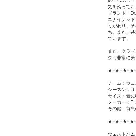
気を誇ってお
ブランド「Dr
ユナイテッド
りがあり、そ
ち、また、共
ています。

また、クラブ
グも非常に美
★≡★≡★≡★≡
チーム：ウェ
シーズン：９
サイズ：着丈81
メーカー：FIL
その他：首裏
★≡★≡★≡★≡
ウェストハム