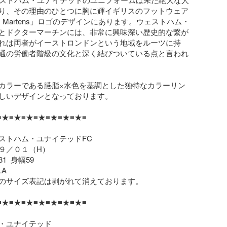
り、その理由のひとつに胸に輝イギリスのフットウェア
. Martens」ロゴのデザインにあります。ウェストハム・
とドクターマーチンには、非常に興味深い歴史的な繋が
れは両者がイーストロンドンという地域をルーツに持
通の労働者階級の文化と深く結びついている点と言われ
カラーである臙脂×水色を基調とした独特なカラーリン
しいデザインとなっております。

★≡★≡★≡★≡★≡★≡★≡

ストハム・ユナイテッドFC

９／０１（H）

  身幅59

A

のサイズ表記は剥がれて消えております。

★≡★≡★≡★≡★≡★≡★≡

・ユナイテッド
