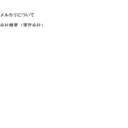
メルカリについて
会社概要（運営会社）
採用情報
プレスリリース
公式ブログ
プレスキット
メルカリUS
メルカリShops
m department（エムデパ）
ヘルプ
ヘルプセンター（ガイド・お問い合わせ）
メルカリShopsでショップを開設する
メルカリShops ショップ管理画面にログイン
メルカリShops出店者向けガイド
お問い合わせ一覧
フリーワードから商品をさがす
プライバシーと利用規約