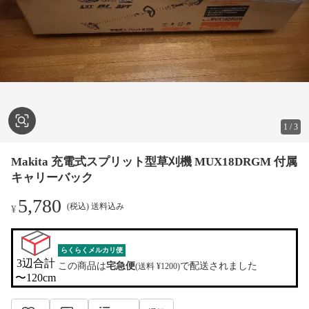
1
/
3
Makita 充電式スプリット型草刈機 MUX18DRGM 付属
キャリーバック
5,780
(税込) 送料込み
¥
らくらくメルカリ便
3辺合計

この商品は
宅急便
で配送されました
(送料 ¥1200)
〜120cm