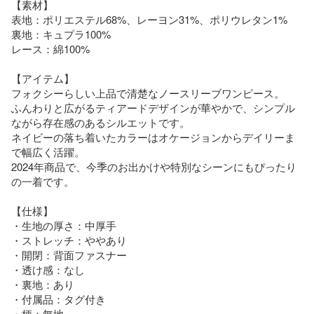
【素材】

表地：ポリエステル68%、レーヨン31%、ポリウレタン1%

裏地：キュプラ100%

レース：綿100%

【アイテム】

フォクシーらしい上品で清楚なノースリーブワンピース。

ふんわりと広がるティアードデザインが華やかで、シンプル
ながら存在感のあるシルエットです。

ネイビーの落ち着いたカラーはオケージョンからデイリーま
で幅広く活躍。

2024年商品で、今季のお出かけや特別なシーンにもぴったり
の一着です。

【仕様】

・生地の厚さ：中厚手

・ストレッチ：ややあり

・開閉：背面ファスナー

・透け感：なし

・裏地：あり

・付属品：タグ付き

・柄：無地
