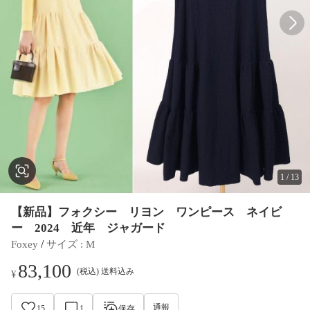
1
/
13
【新品】フォクシー リヨン ワンピース ネイビ
ー 2024 近年 ジャガード
 / 
Foxey
サイズ
 : 
M
83,100
(税込) 送料込み
¥
通報
15
1
保存