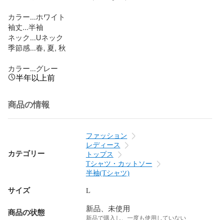
カラー...ホワイト

袖丈...半袖

ネック...Uネック

季節感...春, 夏, 秋

カラー...グレー
半年以上前
商品の情報
ファッション
レディース
カテゴリー
トップス
Tシャツ・カットソー
半袖(Tシャツ)
サイズ
L
新品、未使用
商品の状態
新品で購入し、一度も使用していない