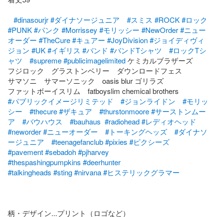
#dinasourjr
#ダイナソージュニア
#スミス
#ROCK
#ロック
#PUNK
#パンク
#Morrissey
#モリッシー
#NewOrder
#ニュー
オーダー
#TheCure
#キュアー
#JoyDivision
#ジョイディヴィ
ジョン
#UK
#イギリス
#バンド
#バンドTシャツ
#ロックTシ
ャツ
#supreme
#publicimagelimited
 ケミカルブラザーズ

フジロック　グラストンベリー　ダウンロードフェス

サマソニ　サマーソニック　oasis blur ゴリラズ

#パブリックイメージリミテッド
#ジョンライドン
#モリッ
シー
#thecure
#ザキュア
#thurstonmoore
#サーストンムー
ア
#バウハウス
#bauhaus
#radiohead
#レディオヘッド
#neworder
#ニューオーダー
#トーキングヘッズ
#ダイナソ
ージュニア
#teenagefanclub
#pixies
#ピクシーズ
#pavement
#sebadoh
#pjharvey
#thespashingpumpkins
#deerhunter
#talkingheads
#sting
#nirvana
#ヒステリックグラマー
柄・デザイン...プリント（ロゴなど）
