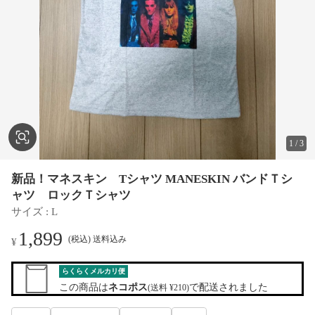
1
/
3
新品！マネスキン Tシャツ MANESKIN バンドＴシ
ャツ ロックＴシャツ
サイズ
 : 
L
1,899
(税込) 送料込み
¥
らくらくメルカリ便
この商品は
ネコポス
で配送されました
(送料 ¥210)