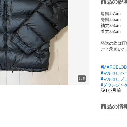
商品の説
肩幅:57cm

身幅:55cm

袖丈:63cm

着丈:62cm

発送の際は圧
ご了承頂いた
#MARCELOB
#マルセロバ
#マルセロブ
1
/
8
#ダウンジャ
1か月前
商品の情