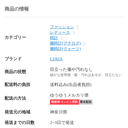
商品の情報
ファッション
レディース
カテゴリー
時計
腕時計(アナログ)
腕時計(クォーツ)
ブランド
LUKIA
目立った傷や汚れなし
商品の状態
細かな使用感・傷・汚れはあるが、目立たない
配送料の負担
送料込み(出品者負担)
ゆうゆうメルカリ便
配送の方法
郵便局/コンビニ受取
匿名配送
発送元の地域
神奈川県
発送までの日数
2~3日で発送