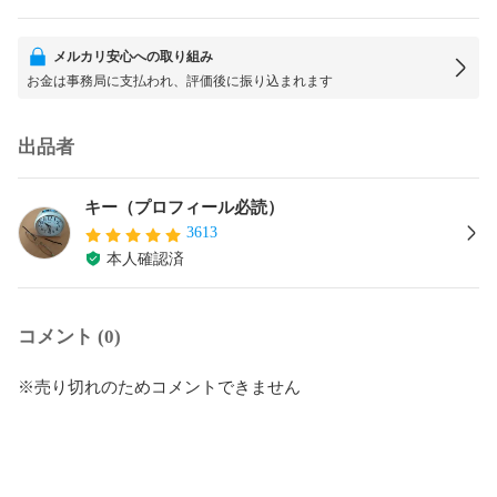
メルカリ安心への取り組み
お金は事務局に支払われ、評価後に振り込まれます
出品者
キー（プロフィール必読）
3613
本人確認済
コメント (0)
※売り切れのためコメントできません