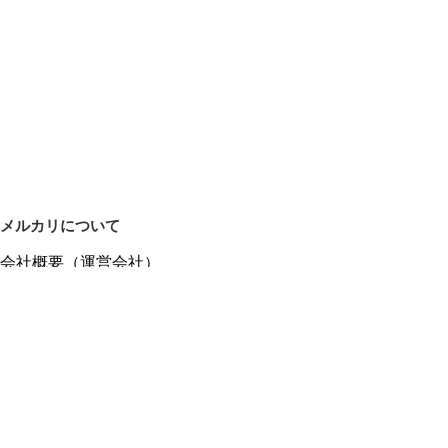
メルカリについて
会社概要（運営会社）
採用情報
プレスリリース
公式ブログ
プレスキット
メルカリUS
メルカリShops
m department（エムデパ）
ヘルプ