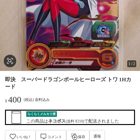
1
/
2
即決 スーパードラゴンボールヒーローズ トワ 1Hカ
ード
400
(税込) 送料込み
¥
らくらくメルカリ便
この商品は
ネコポス
で配送されました
(送料 ¥210)
通報
いいね！
コメント
保存