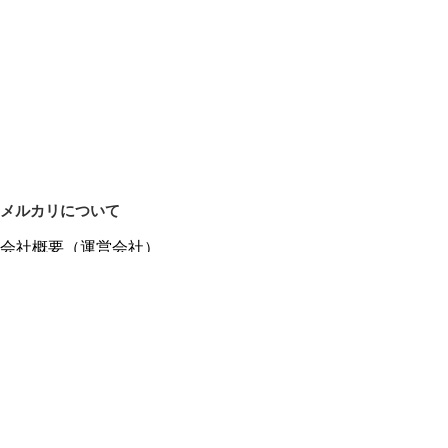
メルカリについて
会社概要（運営会社）
採用情報
プレスリリース
公式ブログ
プレスキット
メルカリUS
メルカリShops
m department（エムデパ）
ヘルプ