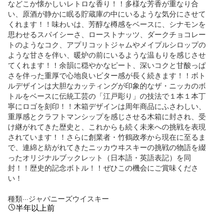
などこか懐かしいレトロな香り！！多様な芳香が重なり合
い、原酒が静かに眠る貯蔵庫の中にいるような気分にさせて
くれます！！味わいは、芳醇な樽感をベースに、シナモンを
思わせるスパイシーさ、ローストナッツ、ダークチョコレー
トのようなコク、アプリコットジャムやメイプルシロップの
ような甘さを伴い、暖炉の前にいるような温もりを感じさせ
てくれます！！余韻に穏やかなピート、深いコクと甘酸っぱ
さを伴った重厚で心地良いビター感が長く続きます！！ボト
ルデザインは大胆なカッティングが印象的なザ・ニッカのボ
トルをベースに伝統工芸の「江戸彫り」の技法で１本１本丁
寧にロゴを刻印！！木箱デザインは周年商品にふさわしい、
重厚感とクラフトマンシップを感じさせる木箱に封され、受
け継がれてきた歴史と、これからも続く未来への挑戦を表現
されています！！さらに創業者・竹鶴政孝から現在に至るま
で、連綿と紡がれてきたニッカウヰスキーの挑戦の物語を綴
ったオリジナルブックレット（日本語・英語表記）を同
封！！歴史的記念ボトル！！ぜひこの機会にご賞味くださ
い！

種類···ジャパニーズウイスキー
半年以上前