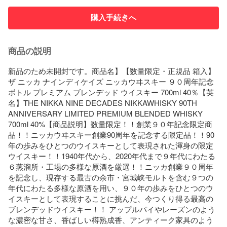
購入手続きへ
商品の説明
新品のため未開封です。商品名】【数量限定・正規品 箱入】
ザ ニッカ ナインディケイズ ニッカウヰスキー ９０周年記念
ボトル プレミアム ブレンデッド ウイスキー 700ml 40％【英
名】THE NIKKA NINE DECADES NIKKAWHISKY 90TH 
ANNIVERSARY LIMITED PREMIUM BLENDED WHISKY 
700ml 40%【商品説明】数量限定！！創業９０年記念限定商
品！！ニッカウヰスキー創業90周年を記念する限定品！！90
年の歩みをひとつのウイスキーとして表現された渾身の限定
ウイスキー！！1940年代から、2020年代まで９年代にわたる
６蒸溜所・工場の多様な原酒を厳選！！ニッカ創業９０周年
を記念し、現存する最古の余市・宮城峡モルトを含む９つの
年代にわたる多様な原酒を用い、９０年の歩みをひとつのウ
イスキーとして表現することに挑んだ、今つくり得る最高の
ブレンデッドウイスキー！！ アップルパイやレーズンのよう
な濃密な甘さ、香ばしい樽熟成香、アンティーク家具のよう