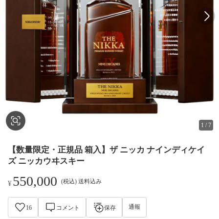
1
/
7
【数量限定・正規品 箱入】ザ ニッカ ナインディケイ
ズ ニッカウヰスキー
550,000
(税込) 送料込み
¥
通報
16
コメント
保存