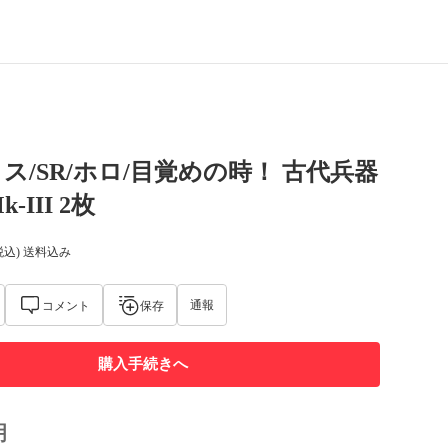
ゼクス/SR/ホロ/目覚めの時！ 古代兵器
-III 2枚
税込) 送料込み
通報
コメント
保存
購入手続きへ
明