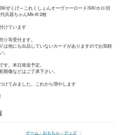
/IG08/ぜくげ～これくしょんオーヴァーロード/SR/ホロ/目
兵器ちゃんMk-III 2枚

付けています

売り等受付ます。

ドは他にも出品していないカードがありますのでお気軽
。

です。本日発送予定。

初期傷などはご了承下さい。

前
報
ゲーム・おもちゃ・グッズ