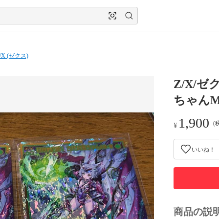
/X (ゼクス)
Z/X/
ちゃんMk
1,900
(
¥
いいね！
商品の説