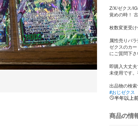
Z/X/ゼクス
覚めの時！ 古代
枚数変更受け
属性売りバラ
ゼクスのカー
にご質問下さい
即購入大丈夫
未使用です。
#おじゼクス
半年以上
商品の情