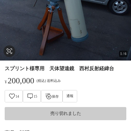
1
/
6
スプリント様専用 天体望遠鏡 西村反射経緯台
200,000
(税込) 送料込み
¥
通報
14
15
保存
売り切れました