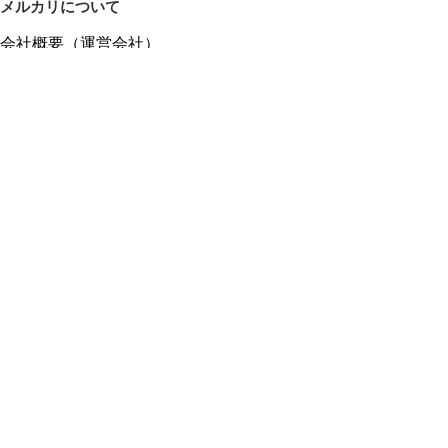
メルカリについて
会社概要（運営会社）
採用情報
プレスリリース
公式ブログ
プレスキット
メルカリUS
メルカリShops
m department（エムデパ）
ヘルプ
ヘルプセンター（ガイド・お問い合わせ）
メルカリShopsでショップを開設する
メルカリShops ショップ管理画面にログイン
メルカリShops出店者向けガイド
お問い合わせ一覧
フリーワードから商品をさがす
プライバシーと利用規約
メルカリ利用規約
メルカリShops利用規約