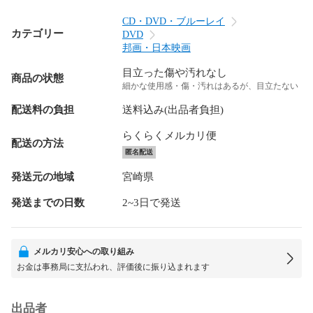
CD・DVD・ブルーレイ
カテゴリー
DVD
邦画・日本映画
目立った傷や汚れなし
商品の状態
細かな使用感・傷・汚れはあるが、目立たない
配送料の負担
送料込み(出品者負担)
らくらくメルカリ便
配送の方法
匿名配送
発送元の地域
宮崎県
発送までの日数
2~3日で発送
メルカリ安心への取り組み
お金は事務局に支払われ、評価後に振り込まれます
出品者