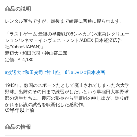
商品の説明
レンタル落ちですが、最後まで綺麗に普通に観られます。

「ラストゲーム 最後の早慶戦('08シネカノン/東急レクリエー
ション/シネマ・インヴェストメント/ADEX 日本経済広告
社/Yahoo!JAPAN)」

渡辺大 / 和田光司 / 神山征二郎

定価: ￥ 4,180

#渡辺大
#和田光司
#神山征二郎
#DVD
#日本映画
1943年。敵国のスポーツだとして廃止されてしまった六大学
野球。出陣のその日まで練習がしたいという早稲田大学野球
部の選手たちに、慶応の塾長から早慶戦の申し出が。語り継
がれる伝説の試合を映画化した感動作。
半年以上前
商品の情報