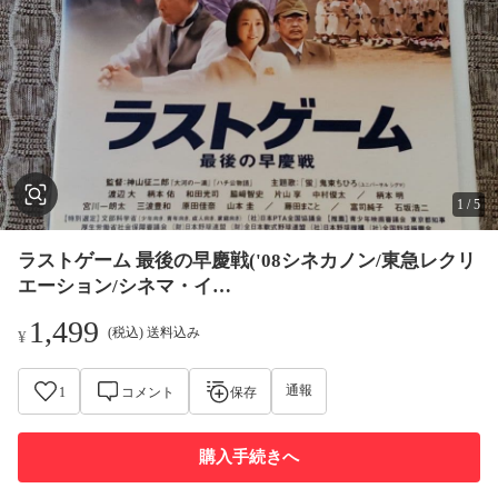
1
/
5
ラストゲーム 最後の早慶戦('08シネカノン/東急レクリ
エーション/シネマ・イ…
1,499
(税込) 送料込み
¥
通報
1
コメント
保存
購入手続きへ