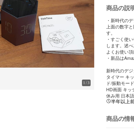
商品の説
・新時代のデジ
上面の数字と
す。

・すごく使い
します。述べ
よくお使い頂
・新品はAmaz
新時代のデジ
タイマー キ
ド/振動モード 
1
/
3
HD画面 キッ
休み用 日本語取
半年以上
商品の情