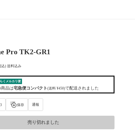
e Pro TK2-GR1
税込) 送料込み
らくメルカリ便
の商品は
宅急便コンパクト
で配送されました
(送料 ¥450)
通報
3
保存
売り切れました