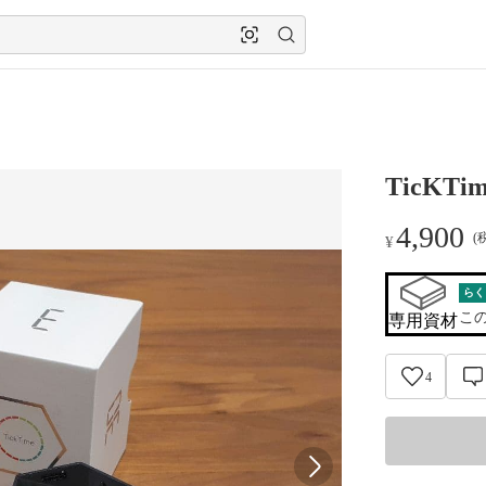
TicKTim
4,900
(
¥
らく
こ
専用資材
4