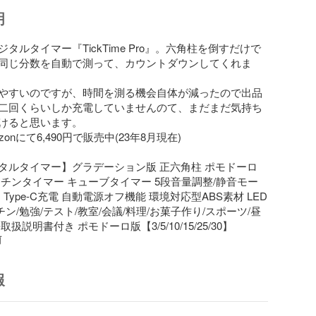
明
タルタイマー『TickTime Pro』。六角柱を倒すだけで
同じ分数を自動で測って、カウントダウンしてくれま
やすいのですが、時間を測る機会自体が減ったので出品
二回くらいしか充電していませんのて、まだまだ気持ち
けると思います。

onにて6,490円で販売中(23年8月現在)

タルタイマー】グラデーション版 正六角柱 ポモドーロ 
ッチンタイマー キューブタイマー 5段音量調整/静音モー
Type-C充電 自動電源オフ機能 環境対応型ABS素材 LED 
チン/勉強/テスト/教室/会議/料理/お菓子作り/スポーツ/昼
扱説明書付き ポモドーロ版【3/5/10/15/25/30】
前
報