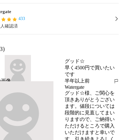
rgate
433
本人確認済
3)
グッド☆
早く4500円で買いたい
です
半年以上前
報告する
Watergate
グッド☆様、ご関心を
頂きありがとうござい
ます。値段については
段階的に見直してまい
りますので、ご納得い
ただけるところで購入
いただけますと幸いで
す。引き続きよろしく