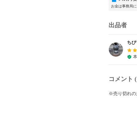
お金は事務局に
出品者
ちび
コメント (
※売り切れの