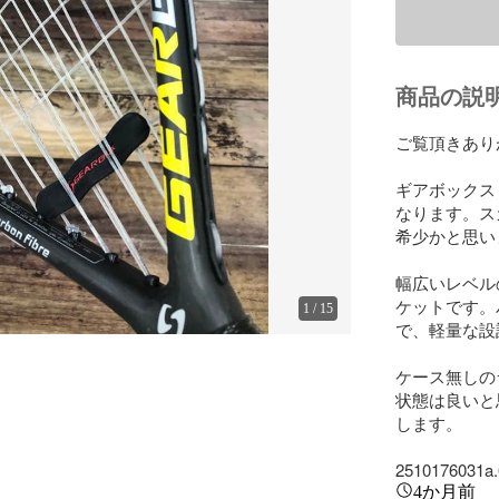
商品の説
ご覧頂きあり
ギアボックス 
なります。ス
希少かと思い
幅広いレベル
ケットです。
1
/
15
で、軽量な設
ケース無しの
状態は良いと
します。

2510176031a.
4か月前