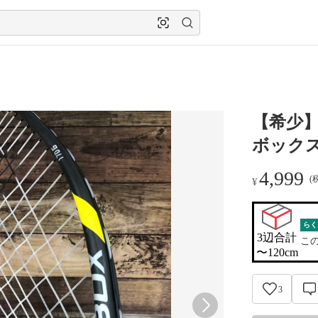
【希少
ボックス
4,999
(
¥
らく
3辺合計

こ
〜120cm
3