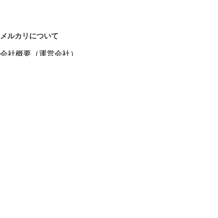
メルカリについて
会社概要（運営会社）
採用情報
プレスリリース
公式ブログ
プレスキット
メルカリUS
メルカリShops
m department（エムデパ）
ヘルプ
ヘルプセンター（ガイド・お問い合わせ）
メルカリShopsでショップを開設する
メルカリShops ショップ管理画面にログイン
メルカリShops出店者向けガイド
お問い合わせ一覧
フリーワードから商品をさがす
プライバシーと利用規約