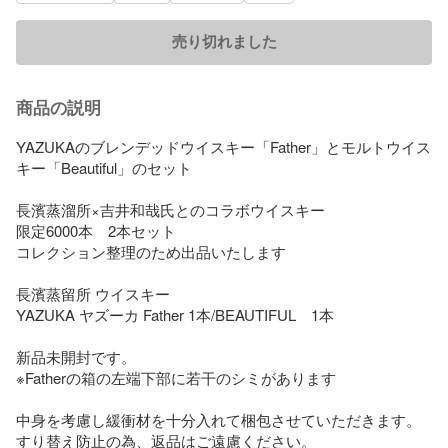
売り切れました
商品の説明
YAZUKAのブレンデッドウイスキー「Father」とモルトウイス
キー「Beautiful」のセット

長濱蒸溜所×吉井和哉氏とのコラボウイスキー

限定6000本　2本セット

コレクション整理のため出品いたします

長濱蒸留所 ウイスキー

YAZUKA ヤズーカ Father 1本/BEAUTIFUL　1本

新品未開封です。

※Fatherの箱の左端下部に若干のシミがあります

中身を考慮し緩衝材を十分入れて梱包させていただきます。

すり替え防止の為、返品はご遠慮ください。
