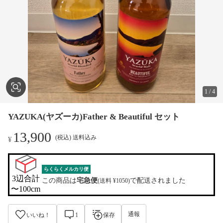
1
/
4
YAZUKA(ヤズーカ)Father & Beautiful セット
13,900
(税込) 送料込み
¥
らくらくメルカリ便
3辺合計

この商品は
宅急便
で配送されました
(送料 ¥1050)
〜100cm
通報
いいね！
1
保存