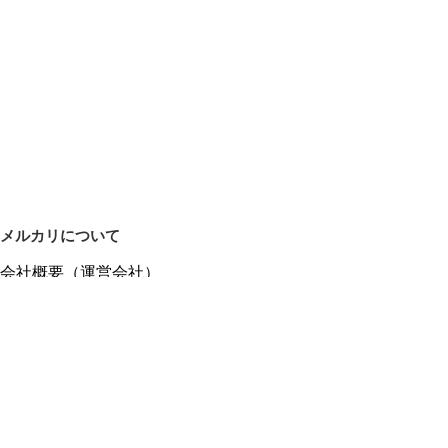
メルカリについて
会社概要（運営会社）
採用情報
プレスリリース
公式ブログ
プレスキット
メルカリUS
メルカリShops
m department（エムデパ）
ヘルプ