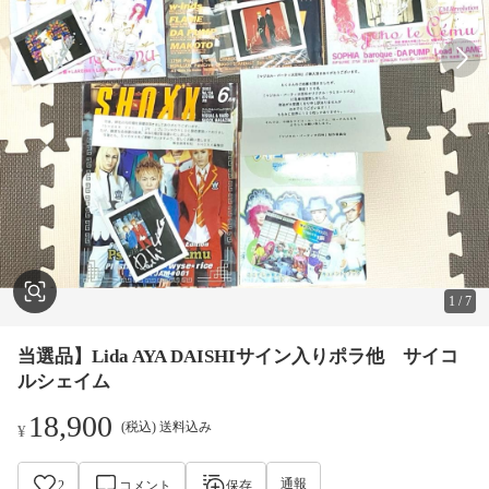
1
/
7
当選品】Lida AYA DAISHIサイン入りポラ他 サイコ
ルシェイム
18,900
(税込) 送料込み
¥
通報
2
コメント
保存