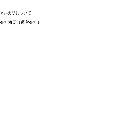
メルカリについて
会社概要（運営会社）
採用情報
プレスリリース
公式ブログ
プレスキット
メルカリUS
メルカリShops
m department（エムデパ）
ヘルプ
ヘルプセンター（ガイド・お問い合わせ）
メルカリShopsでショップを開設する
メルカリShops ショップ管理画面にログイン
メルカリShops出店者向けガイド
お問い合わせ一覧
フリーワードから商品をさがす
プライバシーと利用規約