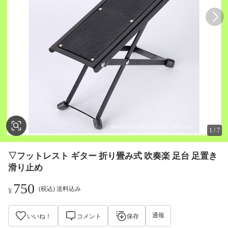
1
/
7
▽フットレスト ギター 折り畳み式 吹奏楽 足台 足置き
滑り止め
750
(税込) 送料込み
¥
通報
いいね！
コメント
保存