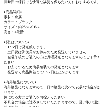
長時間の練習でも快適な姿勢を保ちたい方におすすめです。

♦商品詳細♦

素材：金属

カラー：ブラック

サイズ：約25㎝×9.6㎝

高さ：4段階

♦︎発送について♦︎

・1〜2日で発送致します。

・土日祝は郵便局がお休みのため発送していません

・金曜午後のご購入の方は月曜発送となりますのでご了承く
ださい

・お安くするため簡易包装での発送となります

・発送から商品到着まで2〜7日ほどかかります

♦︎海外製品について♦︎

海外製品になりますので、日本製品に比べて安易な場合があ
ります。

気になる方はご購入をお控えください。

不具合の場合は対応させていただきますので、受け取り通知
前にお知らせください。