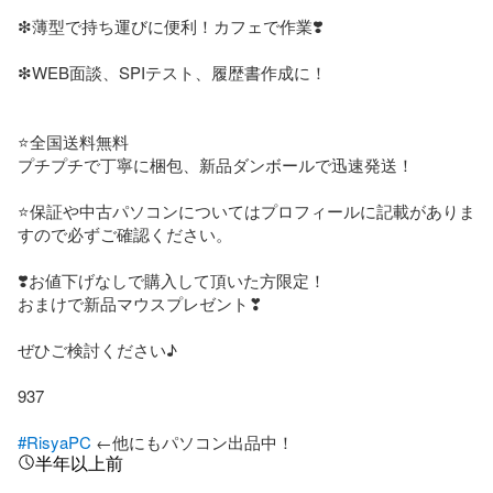
❇薄型で持ち運びに便利！カフェで作業❣️

❇WEB面談、SPIテスト、履歴書作成に！

⭐️全国送料無料

プチプチで丁寧に梱包、新品ダンボールで迅速発送！

⭐️保証や中古パソコンについてはプロフィールに記載がありま
すので必ずご確認ください。

❣️お値下げなしで購入して頂いた方限定！

おまけで新品マウスプレゼント❣

ぜひご検討ください‪‪♪

937

#RisyaPC
 ←他にもパソコン出品中！
半年以上前