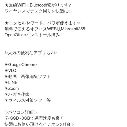
★無線WiFi・Bluetooth繋がります♪

ワイヤレスでデスク周りを快適に✨️

★エクセルやワード、パワポ使えます✨

無料で使えるオフィスWEB版Microsoft365

OpenOfficeインストール済み！

✨人気の便利なアプリも♪✨

✴GoogleChrome

✴VLC

✴動画、画像編集ソフト

✴LINE

✴Zoom

✴ハガキ作家

✴ウィルス対策ソフト等

✨パソコン詳細✨

i7×SSD×8GBで処理速度も良く

快適にお使い頂けるイチオシの1台✨️
