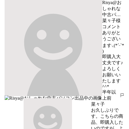
Risya@お
しゃれな
中古パソ
コン出品
菜々子様

中
コメント
ありがと
うござい
ます‪⸜(*ˊᵕˋ* 
)

即購入大
丈夫です♪

よろしく
お願いい
たします
^^*
半年以
報告する
上前
菜々子
お久しぶりで
す。こちらの商
品、即購入した
いのですが、よ