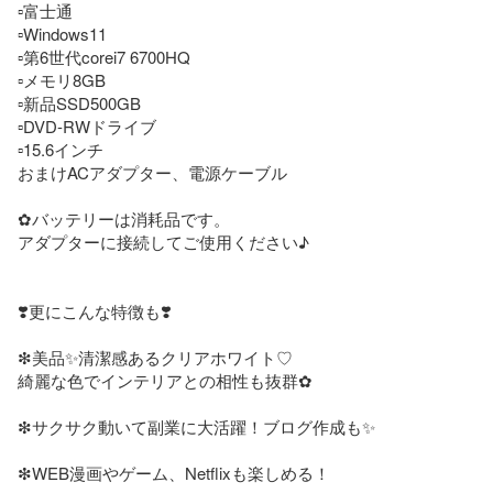
▫️富士通

▫️Windows11

▫️第6世代corei7 6700HQ

▫️メモリ8GB

▫️新品SSD500GB

▫️DVD-RWドライブ

▫️15.6インチ

おまけACアダプター、電源ケーブル

✿バッテリーは消耗品です。

アダプターに接続してご使用ください♪

❣️更にこんな特徴も❣️

❇美品✨️清潔感あるクリアホワイト♡

綺麗な色でインテリアとの相性も抜群✿

❇サクサク動いて副業に大活躍！ブログ作成も✨️

❇WEB漫画やゲーム、Netflixも楽しめる！
