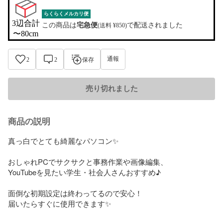
らくらくメルカリ便
3辺合計

この商品は
宅急便
で配送されました
(送料 ¥850)
〜80cm
通報
2
2
保存
売り切れました
商品の説明
真っ白でとても綺麗なパソコン✨️

おしゃれPCでサクサクと事務作業や画像編集、

YouTubeを見たい学生・社会人さんおすすめ♪

面倒な初期設定は終わってるので安心！

届いたらすぐに使用できます‪✨️
