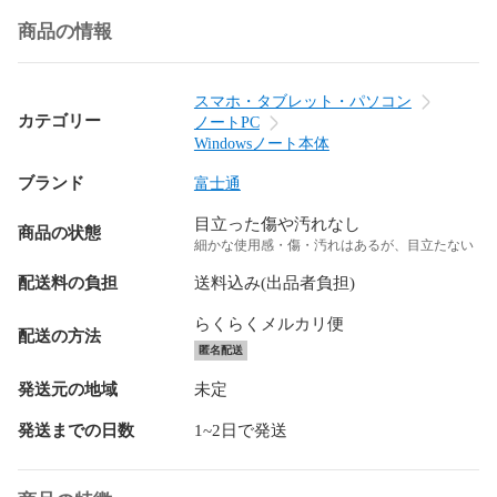
商品の情報
スマホ・タブレット・パソコン
カテゴリー
ノートPC
Windowsノート本体
ブランド
富士通
目立った傷や汚れなし
商品の状態
細かな使用感・傷・汚れはあるが、目立たない
配送料の負担
送料込み(出品者負担)
らくらくメルカリ便
配送の方法
匿名配送
発送元の地域
未定
発送までの日数
1~2日で発送