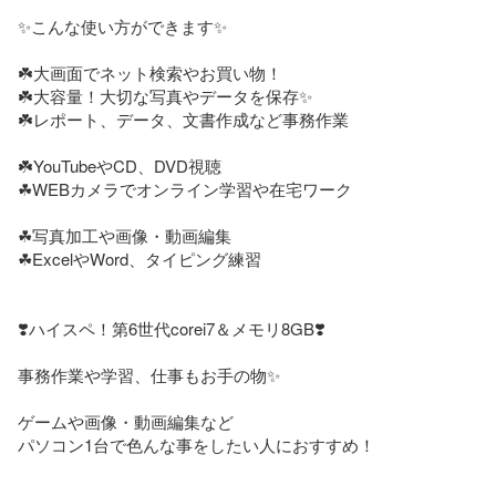
✨こんな使い方ができます✨

☘️大画面でネット検索やお買い物！

☘️大容量！大切な写真やデータを保存✨️

☘️レポート、データ、文書作成など事務作業

☘️YouTubeやCD、DVD視聴

☘WEBカメラでオンライン学習や在宅ワーク

☘写真加工や画像・動画編集

☘ExcelやWord、タイピング練習

❣️ハイスペ！第6世代corei7＆メモリ8GB❣️

事務作業や学習、仕事もお手の物✨

ゲームや画像・動画編集など

パソコン1台で色んな事をしたい人におすすめ！
