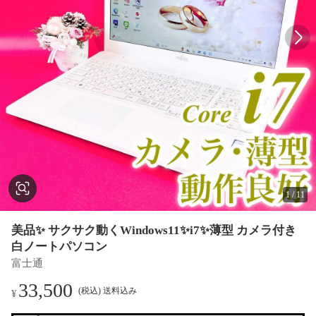
1
/
11
美品✨️ サクサク動くWindows11✨️i7✨️薄型 カメラ付き
白ノートパソコン
富士通
33,500
(税込) 送料込み
¥