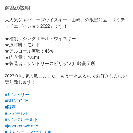
商品の説明
大人気ジャパニーズウイスキー『山崎』の限定商品「リミテ
ッドエディション2022」です！

★種別：シングルモルトウイスキー

★原材料：モルト

★アルコール度数：43％

★内容量：700ml

★製造者：サントリースピリッツ(山崎蒸留所)

2023/01に購入致しました！もう一本あるのでお好きな方にお
譲り致します！

#サントリー
#SUNTORY
#限定
#レアモルト
#シングルモルト
#japanesewhisky
#ジャパニーズウイスキー