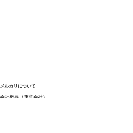
メルカリについて
会社概要（運営会社）
採用情報
プレスリリース
公式ブログ
プレスキット
メルカリUS