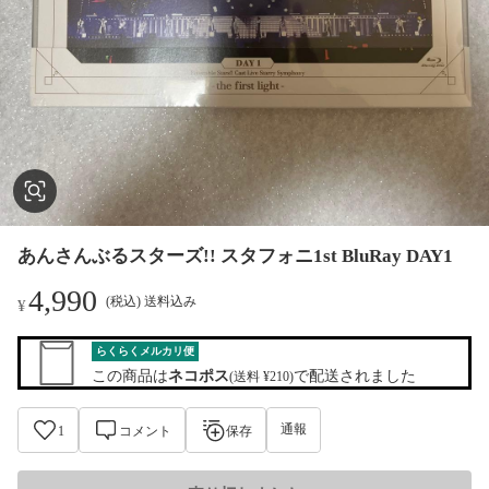
あんさんぶるスターズ!! スタフォニ1st BluRay DAY1
4,990
(税込) 送料込み
¥
らくらくメルカリ便
この商品は
ネコポス
で配送されました
(送料 ¥210)
通報
1
コメント
保存