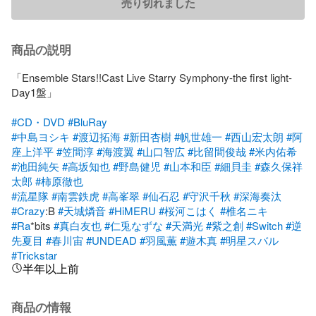
売り切れました
商品の説明
「Ensemble Stars!!Cast Live Starry Symphony-the first light- 
Day1盤」

#CD・DVD
#BluRay
#中島ヨシキ
#渡辺拓海
#新田杏樹
#帆世雄一
#西山宏太朗
#阿
座上洋平
#笠間淳
#海渡翼
#山口智広
#比留間俊哉
#米内佑希
#池田純矢
#高坂知也
#野島健児
#山本和臣
#細貝圭
#森久保祥
太郎
#柿原徹也
#流星隊
#南雲鉄虎
#高峯翠
#仙石忍
#守沢千秋
#深海奏汰
#Crazy
:B 
#天城燐音
#HiMERU
#桜河こはく
#椎名ニキ
#Ra
*bits 
#真白友也
#仁兎なずな
#天満光
#紫之創
#Switch
#逆
先夏目
#春川宙
#UNDEAD
#羽風薫
#遊木真
#明星スバル
#Trickstar
半年以上前
商品の情報