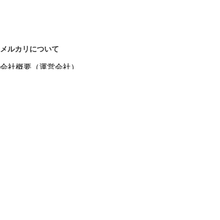
メルカリについて
会社概要（運営会社）
採用情報
プレスリリース
公式ブログ
プレスキット
メルカリUS
メルカリShops
m department（エムデパ）
ヘルプ
ヘルプセンター（ガイド・お問い合わせ）
メルカリShopsでショップを開設する
メルカリShops ショップ管理画面にログイン
メルカリShops出店者向けガイド
お問い合わせ一覧
フリーワードから商品をさがす