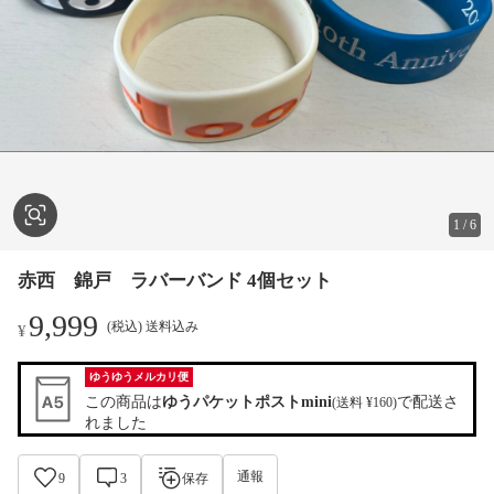
1
/
6
赤西 錦戸 ラバーバンド 4個セット
9,999
(税込) 送料込み
¥
ゆうゆうメルカリ便
この商品は
ゆうパケットポストmini
で配送さ
(送料 ¥160)
れました
通報
9
3
保存