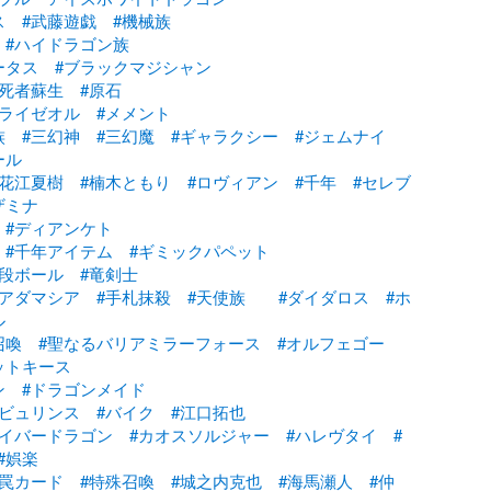
ス
#武藤遊戯
#機械族
#ハイドラゴン族
ータス
#ブラックマジシャン
#死者蘇生
#原石
#ライゼオル
#メメント
族
#三幻神
#三幻魔
#ギャラクシー
#ジェムナイ
ール
#花江夏樹
#楠木ともり
#ロヴィアン
#千年
#セレブ
ザミナ
#ディアンケト
#千年アイテム
#ギミックパペット
#段ボール
#竜剣士
#アダマシア
#手札抹殺
#天使族
#ダイダロス
#ホ
ル
召喚
#聖なるバリアミラーフォース
#オルフェゴー
ットキース
ン
#ドラゴンメイド
ラビュリンス
#バイク
#江口拓也
サイバードラゴン
#カオスソルジャー
#ハレヴタイ
#
#娯楽
#罠カード
#特殊召喚
#城之内克也
#海馬瀬人
#仲