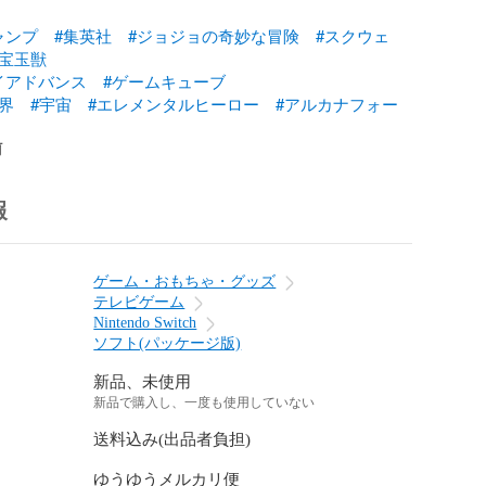
ャンプ
#集英社
#ジョジョの奇妙な冒険
#スクウェ
#宝玉獣
イアドバンス
#ゲームキューブ
界
#宇宙
#エレメンタルヒーロー
#アルカナフォー
前
報
ゲーム・おもちゃ・グッズ
テレビゲーム
Nintendo Switch
ソフト(パッケージ版)
新品、未使用
新品で購入し、一度も使用していない
送料込み(出品者負担)
ゆうゆうメルカリ便