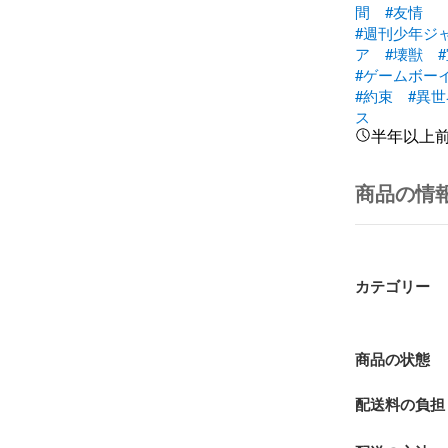
間
#友情
#週刊少年ジ
ア
#壊獣
#ゲームボー
#約束
#異世
ス
半年以上
商品の情
カテゴリー
商品の状態
配送料の負担