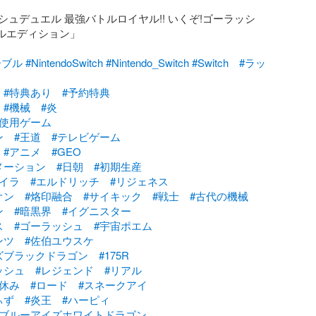
シュデュエル 最強バトルロイヤル!! いくぞ!ゴーラッシ
ャルエディション」

ーブル
#NintendoSwitch
#Nintendo_Switch
#Switch
#ラッ
#特典あり
#予約特典
#機械
#炎
未使用ゲーム
ン
#王道
#テレビゲーム
#アニメ
#GEO
メーション
#日朝
#初期生産
マイラ
#エルドリッチ
#リジェネス
オン
#烙印融合
#サイキック
#戦士
#古代の機械
ン
#暗黒界
#イグニスター
ス
#ゴーラッシュ
#宇宙ポエム
ンツ
#佐伯ユウスケ
ズブラックドラゴン
#175R
ッシュ
#レジェンド
#リアル
春休み
#ロード
#スネークアイ
ぃず
#炎王
#ハーピィ
#ブルーアイズホワイトドラゴン