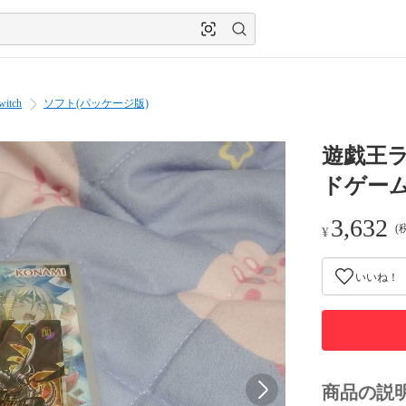
witch
ソフト(パッケージ版)
遊戯王ラ
ドゲーム
3,632
(
¥
いいね！
商品の説