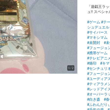
「遊戯王ラッ
ュ!! スペシ
#ゲーム
#テ
シュデュエル
#サイバース
#マキシマム
#未開封
#
#フュージョ
#携帯ゲーム
#テレビアニ
#烙印
#キ
#センチュリ
1
/
2
#フュージョ
#ユーディア
#ティアラメ
#レッドアイ
#オーバーラ
#白き森
#
#ふわんだり
#千年の盾