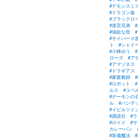
#デモンスミ
#ドラゴン族
#ブラックロ
#迷宮兄弟
#強欲な壺
#サイバース
ト
#シャド
#小林ゆう
ローズ
#ア
#アマゾネス
#ドラギアス
#家庭教師
#ロボット
ルス
#ユベ
#デーモンの
ル
#バンデ
#イビルツイ
#講談社
#
#ロイド
#
カレーパン
#装備魔法