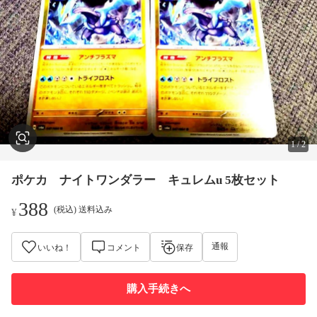
1
/
2
ポケカ ナイトワンダラー キュレムu 5枚セット
388
(税込) 送料込み
¥
通報
いいね！
コメント
保存
購入手続きへ