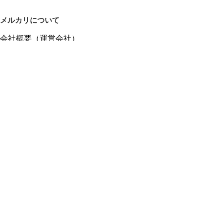
メルカリについて
会社概要（運営会社）
採用情報
プレスリリース
公式ブログ
プレスキット
メルカリUS
メルカリShops
m department（エムデパ）
ヘルプ
ヘルプセンター（ガイド・お問い合わせ）
メルカリShopsでショップを開設する
メルカリShops ショップ管理画面にログイン
メルカリShops出店者向けガイド
お問い合わせ一覧
フリーワードから商品をさがす
プライバシーと利用規約
メルカリ利用規約