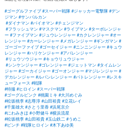
#ゴーグルファイブ
#スーパー戦隊
#ジャッカー電撃隊
#デン
ジマン
#サンバルカン
#ダイナマン
#バイオマン
#チェンジマン
#フラッシュマン
#マスクマン
#ライブマン
#ターボレンジャ
ー
#ファイブマン
#ジュウレンジャー
#カクレンジャー
#オー
レンジャー
#カーレンジャー
#メガレンジャー
#ギンガマン
#
ゴーゴーファイブ
#ゴーセイジャー
#ニンニンジャー
#キュウ
レンジャー
#ハリケンジャー
#アバレンジャー
#リュウソウジャー
#キョウリュウジャー
#シンケンジャー
#ゴレンジャー
#ジェットマン
#タイムレン
ジャー
#ゴーカイジャー
#ゴーオンジャー
#マジレンジャー
#
デカレンジャー
#ルパンレンジャー
#パトレンジャー
#レスキ
ューフォース
#戦隊
#特撮
#ヒロイン
#スーパー戦隊
#ゴーグルピンク
#桃園ミキ
#大川めぐみ
#松坂桃李
#志尊淳
#山田裕貴
#立花レイ
#千葉雄大
#さとう里香
#浜尾京介
#にわみきほ
#小野健斗
#横浜流星
#松坂桃李
#山田裕貴
#玉山鉄二
#うめこ
#ピンチ
#戦隊ヒロイン
#木下あゆ美