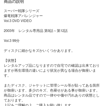
商品の説明
スーパー戦隊シリーズ

爆竜戦隊アバレンジャー

Vol.3 DVD VIDEO

2003年　レンタル専用品 第9話～第12話

Vol.3 99分

ディスクに細かなキズかいくつかあります。

【状態】

レンタルアップ品になりますので自宅での確認は出来ており
ますが再生環境の違いにより状況が異なる場合が御座いま
す。

またディスク、ジャケットに管理シール等が貼ってある箇所
が御座います、多少のキズ、色褪せがある事が御座います。

商品はレンタル品ですので一律やや傷や汚れありの状態とし
ております。

上記をご理解の上、ご購入お願い致します。
