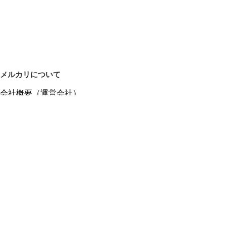
メルカリについて
会社概要（運営会社）
採用情報
プレスリリース
公式ブログ
プレスキット
メルカリUS
メルカリShops
m department（エムデパ）
ヘルプ
ヘルプセンター（ガイド・お問い合わせ）
メルカリShopsでショップを開設する
メルカリShops ショップ管理画面にログイン