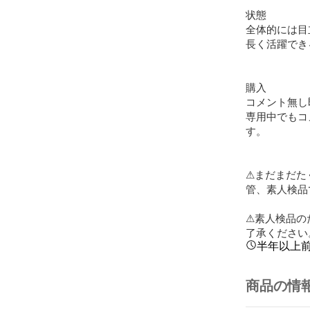
状態

全体的には目
長く活躍できる
購入

コメント無し
専用中でもコ
す。

⚠まだまだた
管、素人検品
⚠素人検品の
了承ください
半年以上
商品の情