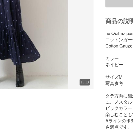
商品の説
ne Quittez 
コットンガー
Cotton Gauze F
カラー

ネイビー

サイズM

写真参考

1
/
13
タテ方向に細
に、ノスタル
ビックカラー
楽しむことも
Aラインのボ
さ満点です。
