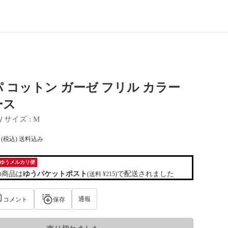
 コットン ガーゼ フリル カラー
ース
 / 
サイズ
 : 
M
(税込) 送料込み
ゆうメルカリ便
の商品は
ゆうパケットポスト
で配送されました
(送料 ¥215)
通報
コメント
保存