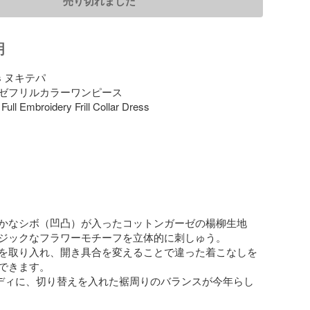
売り切れました
明
pas ヌキテパ

ゼフリルカラーワンピース

ull Embroidery Frill Collar Dress

かなシボ（凹凸）が入ったコットンガーゼの楊柳生地
ジックなフラワーモチーフを立体的に刺しゅう。

を取り入れ、開き具合を変えることで違った着こなしを
できます。

ディに、切り替えを入れた裾周りのバランスが今年らし