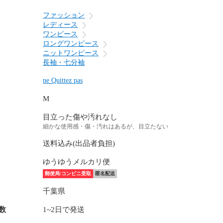
ファッション
レディース
ワンピース
ロングワンピース
ニットワンピース
長袖・七分袖
ne Quittez pas
M
目立った傷や汚れなし
細かな使用感・傷・汚れはあるが、目立たない
送料込み(出品者負担)
ゆうゆうメルカリ便
郵便局/コンビニ受取
匿名配送
千葉県
数
1~2日で発送