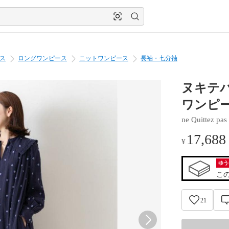
ス
ロングワンピース
ニットワンピース
長袖・七分袖
ヌキテパ
ワンピ
ne Quittez pas
17,688
¥
ゆう
こ
21