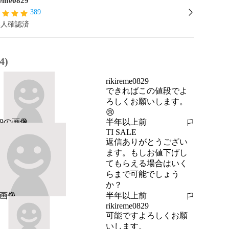
reme0829
389
本人確認済
4)
rikireme0829
できればこの値段でよ
ろしくお願いします。
😢
半年以上前
報告する
TI SALE
返信ありがとうござい
ます。もしお値下げし
てもらえる場合はいく
らまで可能でしょう
か？
半年以上前
報告する
rikireme0829
可能ですよろしくお願
いします。