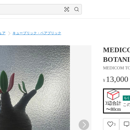
ュア
キューブリック・ベアブリック
MEDICO
BOTANI
MEDICOM T
13,000
¥
らく
3辺合計

こ
〜80cm
3