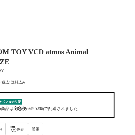
M TOY VCD atmos Animal
ZE
OY
(税込) 送料込み
らくメルカリ便
の商品は
宅急便
で配送されました
(送料 ¥850)
通報
4
保存