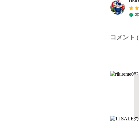
riki
コメント (