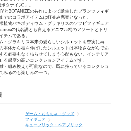
 (ボタナイズ)」。

 TOYとBOTANIZEの共作によって誕生したプランツフィギ
までのコラボアイテムは軒並み完売となった。

根植物パキポディウム・グラキリスのソフビフィギュア
atmosの代名詞とも言えるアニマル柄のアソートとトリ
イテムである。

ム・グラキリス本来の愛らしいシルエットを忠実に再
の本体から枝を伸ばしたシルエットは本物さながらであ
する必要もなく枯らせてしまう心配もない、インテリア
せる感度の高いコレクションアイテムです。

離・組み換えが可能なので、既に持っているコレクショ
てみるのも楽しみの一つ。
前
報
ゲーム・おもちゃ・グッズ
フィギュア
キューブリック・ベアブリック