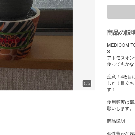
商品の説
MEDICOM TOY 
S

アトモスオン
使ってもかな
注意！4枚目
した！目立ち
1
/
5
す！

使用頻度は部
願いします。

商品説明

個性豊かな塊