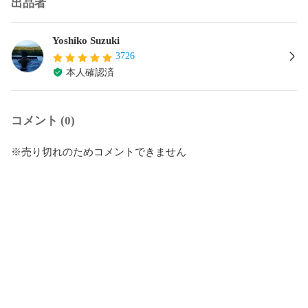
出品者
Yoshiko Suzuki
3726
本人確認済
コメント (0)
※売り切れのためコメントできません