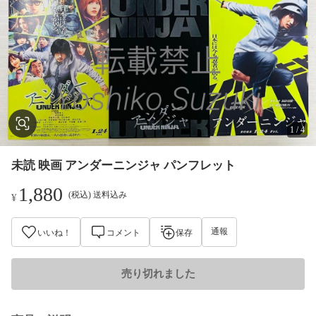
1
/
4
未読 映画 アンダーニンジャ パンフレット
1,880
(税込) 送料込み
¥
通報
いいね！
コメント
保存
売り切れました