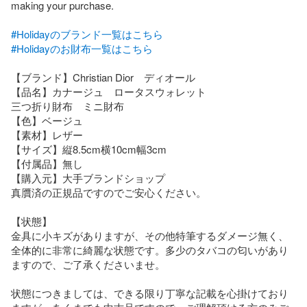
making your purchase.

#Holidayのブランド一覧はこちら
#Holidayのお財布一覧はこちら
【ブランド】Christian Dior　ディオール

【品名】カナージュ　ロータスウォレット

三つ折り財布　ミニ財布

【色】ベージュ

【素材】レザー

【サイズ】縦8.5cm横10cm幅3cm

【付属品】無し

【購入元】大手ブランドショップ

真贋済の正規品ですのでご安心ください。

【状態】

金具に小キズがありますが、その他特筆するダメージ無く、
全体的に非常に綺麗な状態です。多少のタバコの匂いがあり
ますので、ご了承くださいませ。

状態につきましては、できる限り丁寧な記載を心掛けており