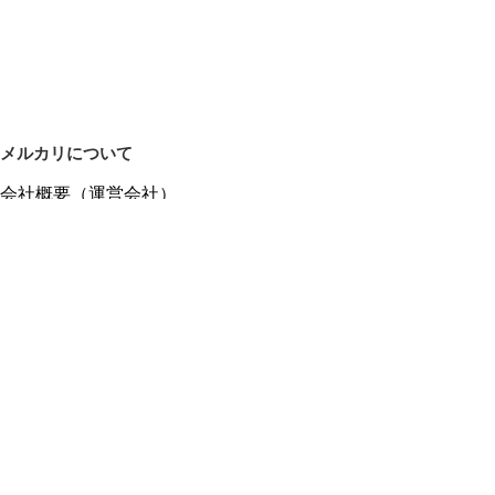
メルカリについて
会社概要（運営会社）
採用情報
プレスリリース
公式ブログ
プレスキット
メルカリUS
メルカリShops
m department（エムデパ）
ヘルプ
ヘルプセンター（ガイド・お問い合わせ）
メルカリShopsでショップを開設する
メルカリShops ショップ管理画面にログイン
メルカリShops出店者向けガイド