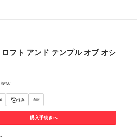
ロフト アンド テンプル オブ オシ
) 着払い
通報
6
保存
購入手続きへ