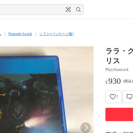
ム
Nintendo Switch
ソフト(パッケージ版)
ララ・ク
リス
PlayStation4
930
(税込
¥
7