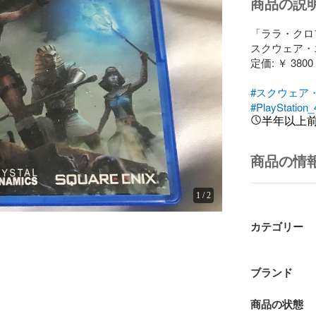
商品の説
「ララ・クロフ
スクウェア・
定価: ￥ 3800

#スクウェア
#PlayStation_
半年以上
商品の情
1
/
2
カテゴリー
ブランド
商品の状態