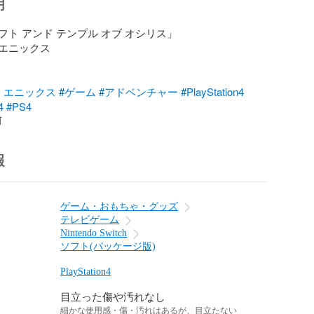
明
ト アンド テンプル オブ オシリス」

エニックス

・エニックス
#ゲーム
#アドベンチャー
#PlayStation4
4
#PS4
前
報
ゲーム・おもちゃ・グッズ
テレビゲーム
Nintendo Switch
ソフト(パッケージ版)
PlayStation4
目立った傷や汚れなし
細かな使用感・傷・汚れはあるが、目立たない