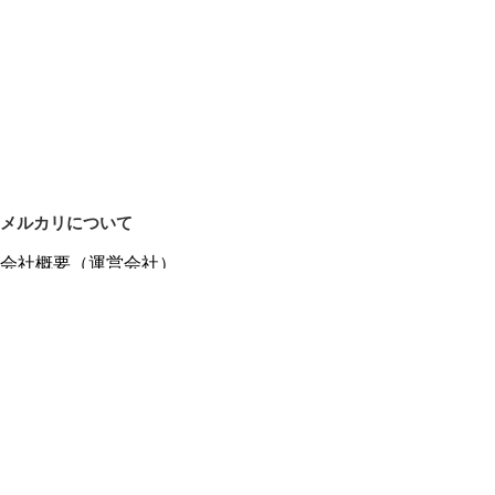
メルカリについて
会社概要（運営会社）
採用情報
プレスリリース
公式ブログ
プレスキット
メルカリUS
メルカリShops
m department（エムデパ）
ヘルプ
ヘルプセンター（ガイド・お問い合わせ）