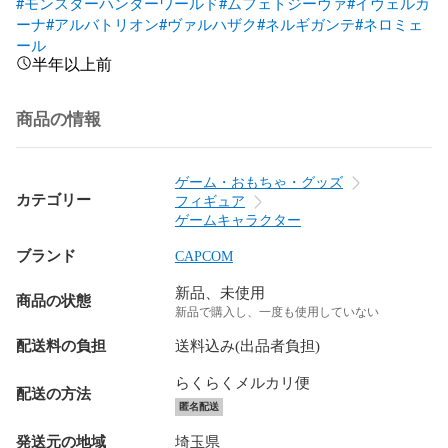
#モンスターハンターワールド
#ムフェトジーヴァ
#イヴェルカ
ーナ
#アルバトリオン
#ヴァルハザク
#ネルギガンテ
#ネロミェ
ール
半年以上前
商品の情報
ゲーム・おもちゃ・グッズ
カテゴリー
フィギュア
ゲームキャラクター
ブランド
CAPCOM
新品、未使用
商品の状態
新品で購入し、一度も使用していない
配送料の負担
送料込み(出品者負担)
らくらくメルカリ便
配送の方法
匿名配送
発送元の地域
埼玉県