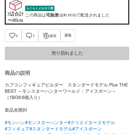
らくらくメルカリ便
3辺合計

この商品は
宅急便
で配送されました
(送料 ¥850)
〜80cm
通報
6
3
保存
売り切れました
商品の説明
カプコンフィギュアビルダー　スタンダードモデル Plus THE 
BEST ～モンスターハンターワールド：アイスボーン～ 
（1BOX/6個入り）

新品未開封 

#モンハン
#モンスターハンター
#クリエイターズモデル
#フィギュア
#スタンダードモデル
#アイスボーン