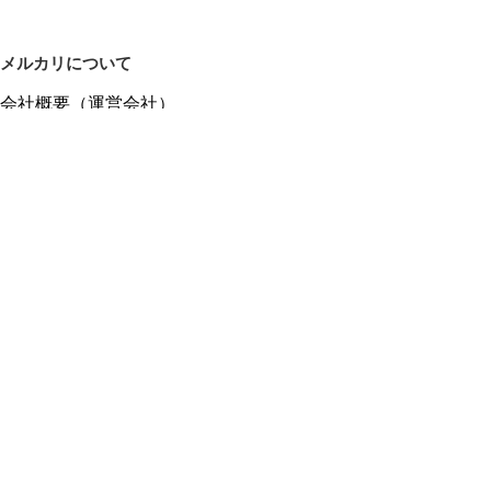
メルカリについて
会社概要（運営会社）
採用情報
プレスリリース
公式ブログ
プレスキット
メルカリUS
メルカリShops
m department（エムデパ）
ヘルプ
ヘルプセンター（ガイド・お問い合わせ）
メルカリShopsでショップを開設する
メルカリShops ショップ管理画面にログイン
メルカリShops出店者向けガイド
お問い合わせ一覧
フリーワードから商品をさがす
プライバシーと利用規約