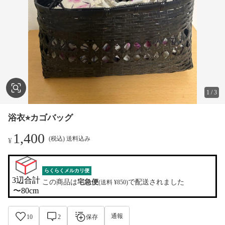
1
/
3
浴衣⭐︎カゴバッグ
1,400
(税込) 送料込み
¥
らくらくメルカリ便
3辺合計

この商品は
宅急便
で配送されました
(送料 ¥850)
〜80cm
通報
10
2
保存