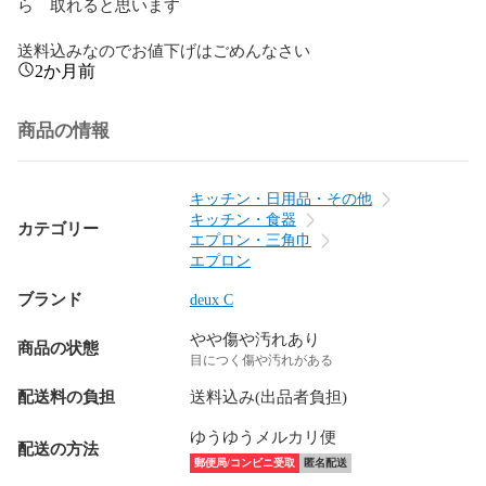
ら　取れると思います

送料込みなのでお値下げはごめんなさい
2か月前
商品の情報
キッチン・日用品・その他
キッチン・食器
カテゴリー
エプロン・三角巾
エプロン
ブランド
deux C
やや傷や汚れあり
商品の状態
目につく傷や汚れがある
配送料の負担
送料込み(出品者負担)
ゆうゆうメルカリ便
配送の方法
郵便局/コンビニ受取
匿名配送