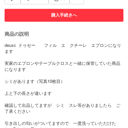
購入手続きへ
商品の説明
deuxc  ドゥセー　　フィル　エ　クチーレ　エプロンになり
ます　

実家のエプロンやテーブルクロスと一緒に保管していた商品
になります　

シミがあります（写真10枚目）

上と下の長さが違います　

確認して出品してますが　シミ　スレ等がありましたら　ご
了承ください　

引き出しの匂いがついてますので　一度洗っていただけた