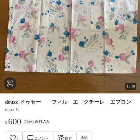
1
/
10
deuxc ドゥセー フィル エ クチーレ エプロン
deux C
600
(税込) 送料込み
¥
通報
4
コメント
保存