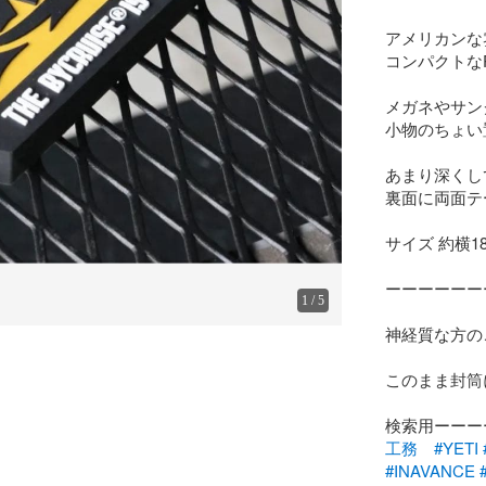
アメリカンな
コンパクトなP
メガネやサン
小物のちょい
あまり深くし
裏面に両面テ
サイズ 約横18
ーーーーーーー
1
/
5
神経質な方の
このまま封筒
検索用ーーー
工務
#YETI
#INAVANCE