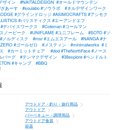
デザイン
#NAITALDESIGN
#オールドマウンテン
#ざあーす
#soulabo
#ソウラボ
#ネルデザインワーク
LODGE
#グラインドロッジ
#ASIMOCRAFTS
#アシモク
LLISTICS
#バリスティクス
#エーアンドエフ
#デバイスワークス
#Coleman
#コールマン
#スノーピーク
#UNIFLAME
#ユニフレーム
#SOTO
#ソ
#ノルディスク
#msr
#エムエスアール
#NANGA
#ナ
LZERO
#ゴールゼロ
#メスティン
#minimalworks
#ミ
ス
#カーミットチェア
#dod
#TheNorthFace
#ノース
ルバーグ
#テンマクデザイン
#38explore
#ペンドルト
ETON
#キャンプ
#BBQ
前
報
アウトドア・釣り・旅行用品
アウトドア
バーベキュー・調理用品
アウトドア食器
容器