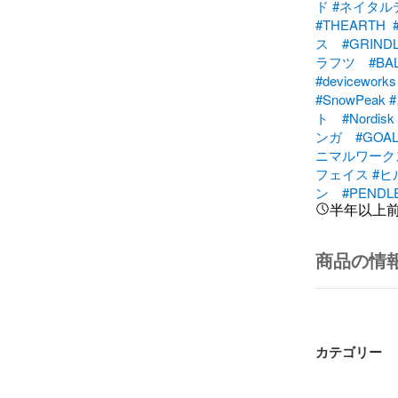
ド
#ネイタル
#THEARTH
ス
#GRIND
ラフツ
#BA
#deviceworks
#SnowPeak
ト
#Nordisk
ンガ
#GOA
ニマルワーク
フェイス
#ヒ
ン
#PENDL
半年以上
商品の情
カテゴリー