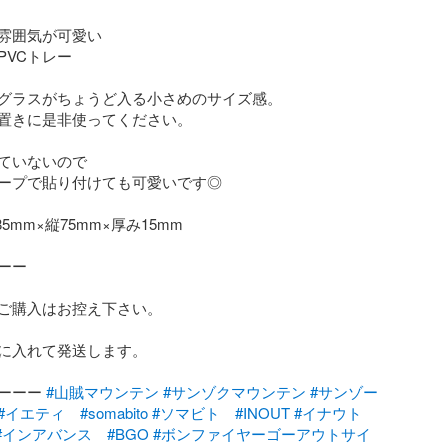
雰囲気が可愛い

VCトレー

グラスがちょうど入る小さめのサイズ感。

置きに是非使ってください。

ていないので

ープで貼り付けても可愛いです◎

5mm×縦75mm×厚み15mm

ー

ご購入はお控え下さい。

に入れて発送します。

ーーー 
#山賊マウンテン
#サンゾクマウンテン
#サンゾー
#イエティ
#somabito
#ソマビト
#INOUT
#イナウト
#インアバンス
#BGO
#ボンファイヤーゴーアウトサイ