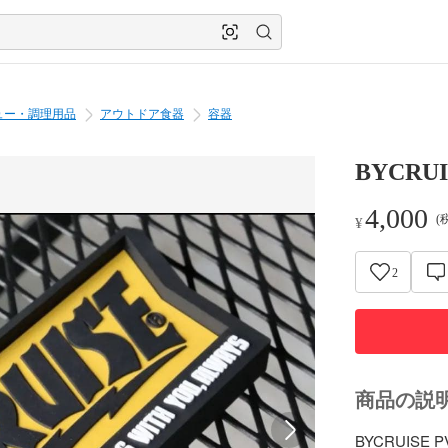
ュー・調理用品
アウトドア食器
容器
BYCRUI
4,000
(
¥
2
商品の説
BYCRUISE P