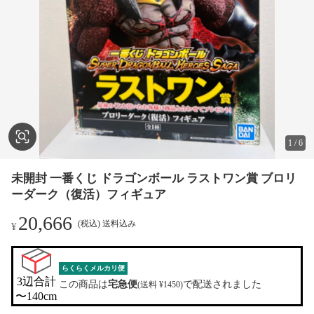
1
/
6
未開封 一番くじ ドラゴンボール ラストワン賞 ブロリ
ーダーク（復活）フィギュア
20,666
(税込) 送料込み
¥
らくらくメルカリ便
3辺合計

この商品は
宅急便
で配送されました
(送料 ¥1450)
〜140cm