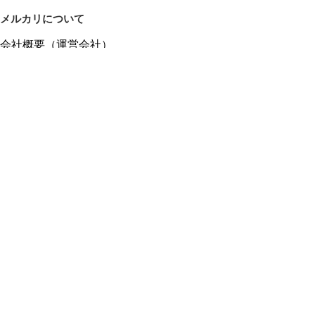
メルカリについて
会社概要（運営会社）
採用情報
プレスリリース
公式ブログ
プレスキット
メルカリUS
メルカリShops
m department（エムデパ）
ヘルプ
ヘルプセンター（ガイド・お問い合わせ）
メルカリShopsでショップを開設する
メルカリShops ショップ管理画面にログイン
メルカリShops出店者向けガイド
お問い合わせ一覧
フリーワードから商品をさがす
プライバシーと利用規約
メルカリ利用規約