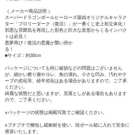
（ メーカー商品説明 ）

スーパードラゴンボールヒーローズ最凶オリジナルキャラク
ター「ブロリーダーク（復活）」が一番くじ史上初立体化！

邪悪な雰囲気を再現した彩色と巨大な造形からくるインパク
トは必見！

悪夢再び！復活の悪魔が襲い掛か

る！

■サイズ：約30cm 

パッケージについても特に破損などの問題はございません
が、細かい擦り傷やヨレ、角の潰れ、小さな凹み、汚れやテ
ープの劣化等、経年劣化はある場合がありますので、ご了承
ください。

綺麗な状態だと思いますが、見落としがある場合もあります
ので、ご了承ください。

※パッケージの状態は掲載写真でご確認ください。

※プチプチで梱包し緩衝材を使い、段ボール箱に入れて安全に
発送いたします。
