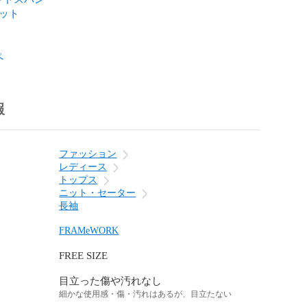
ニット
ペ
報
ファッション
レディース
トップス
ニット・セーター
長袖
FRAMeWORK
FREE SIZE
目立った傷や汚れなし
細かな使用感・傷・汚れはあるが、目立たない