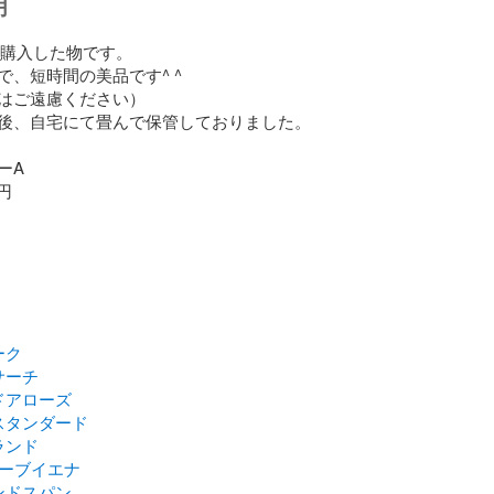
明
月に購入した物です。

、短時間の美品です^ ^

はご遠慮ください）

後、自宅にて畳んで保管しておりました。

A

円

ーク
サーチ
ドアローズ
スタンダード
ランド
ローブイエナ
ンドスパン