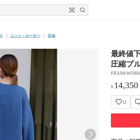
ス
ニット・セーター
長袖
最終値
圧縮プ
FRAMeWOR
14,350
¥
12