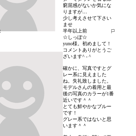
窮屈感がないか気にな
りますが…

少し考えさせて下さい
ませ
半年以上前
報告する
☆しっぽ☆
yuno様。初めまして！

コメントありがとうご
ざいます^ - ^

確かに、写真ですとグ
レー系に見えました
ね。失礼致しました。

モデルさんの着用と最
後の写真のカラーが1番
近いです＾＾

とても鮮やかなブルー
です！

グレー系ではないと思
います＾＾
