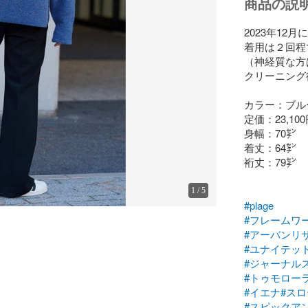
商品の説
2023年12
着用は２回程で
（神経質な方
クリーニング
カラー：ブルー
定価：23,100
身幅：70㌢

着丈：64㌢

裄丈：79㌢

1
/
5
#plage
#フレームワ
#アーバンリ
#ユナイテッ
#ジャーナル
#トゥモロー
#イエナ
#ス
#スピックア