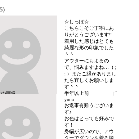
5)
☆しっぽ☆
こちらこそご丁寧にあ
りがとうございます‼︎

着用した感じはとても
綺麗な形の印象でした
＾＾

アウターにもよるの
で、悩みますよね…（ ;  
; ）またご縁がありまし
たら宜しくお願いしま
す＾＾
半年以上前
報告する
yuno
お返事有難うございま
す♪

お色はとっても好みで
す！

身幅が広いので、アウ
ターでダウンを着る際