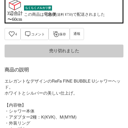
らくらくメルカリ便
3辺合計

この商品は
宅急便
で配送されました
(送料 ¥750)
〜60cm
通報
4
コメント
保存
売り切れました
商品の説明
エレガントなデザインのReFa FINE BUBBLE Uシャワーヘッ
ド。

ホワイトとシルバーの美しい仕上げ。

【内容物】

・シャワー本体

・アダプター2種：K(KVK)、M(MYM)

・外装リング
