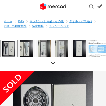
ホーム
ReFa
キッチン・日用品・その他
タオル・バス用品
バス・洗面所用品
浴室用具
シャワーヘッド