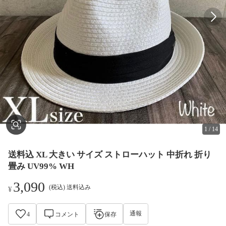
1
/
14
送料込 XL 大きい サイズ ストローハット 中折れ 折り
畳み UV99% WH
3,090
(税込) 送料込み
¥
通報
4
コメント
保存