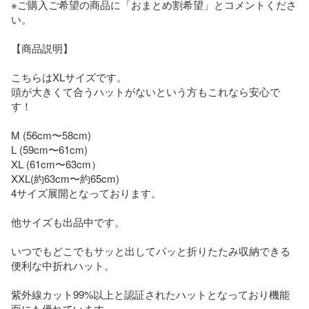
※ご購入ご希望の商品に「おまとめ割希望」とコメントくださ
い。

【商品説明】

こちらはXLサイズです。

頭が大きくて合うハットがないという方もこれなら安心で
す！

M (56cm〜58cm)

L (59cm〜61cm)

XL (61cm〜63cm）

XXL(約63cm〜約65cm)

4サイズ展開となっております。

他サイズも出品中です。

いつでもどこでもサッと出してパッと折りたたみ収納できる
便利な中折れハット。

紫外線カット99%以上と認証されたハットとなっており機能
面にも優れています。
