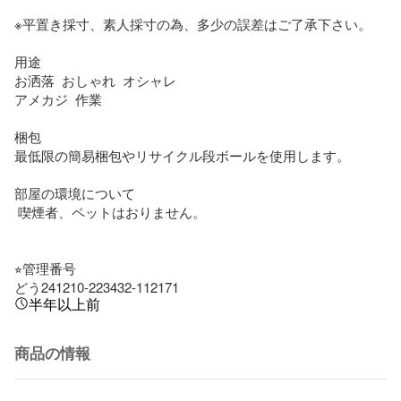
※平置き採寸、素人採寸の為、多少の誤差はご了承下さい。

用途

お洒落  おしゃれ  オシャレ

アメカジ  作業

梱包 

最低限の簡易梱包やリサイクル段ボールを使用します。

部屋の環境について

 喫煙者、ペットはおりません。

⭐︎管理番号

どう241210-223432-112171
半年以上前
商品の情報