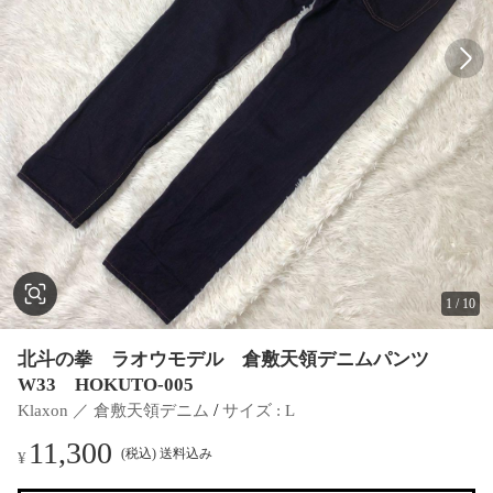
1
/
10
北斗の拳 ラオウモデル 倉敷天領デニムパンツ
W33 HOKUTO-005
 / 
Klaxon ／ 倉敷天領デニム
サイズ
 : 
L
11,300
(税込) 送料込み
¥