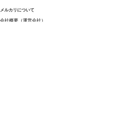
メルカリについて
会社概要（運営会社）
採用情報
プレスリリース
公式ブログ
プレスキット
メルカリUS
メルカリShops
m department（エムデパ）
ヘルプ
ヘルプセンター（ガイド・お問い合わせ）
メルカリShopsでショップを開設する
メルカリShops ショップ管理画面にログイン
メルカリShops出店者向けガイド
お問い合わせ一覧
フリーワードから商品をさがす
プライバシーと利用規約
メルカリ利用規約