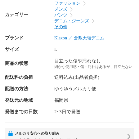
ファッション
メンズ
カテゴリー
パンツ
デニム・ジーンズ
その他
ブランド
Klaxon ／ 倉敷天領デニム
サイズ
L
目立った傷や汚れなし
商品の状態
細かな使用感・傷・汚れはあるが、目立たない
配送料の負担
送料込み(出品者負担)
配送の方法
ゆうゆうメルカリ便
発送元の地域
福岡県
発送までの日数
2~3日で発送
メルカリ安心への取り組み