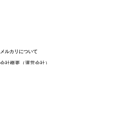
メルカリについて
会社概要（運営会社）
採用情報
プレスリリース
公式ブログ
プレスキット
メルカリUS
メルカリShops
m department（エムデパ）
ヘルプ
ヘルプセンター（ガイド・お問い合わせ）
メルカリShopsでショップを開設する