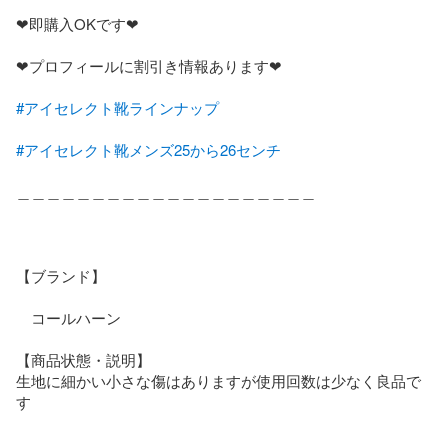
❤︎即購入OKです❤︎

❤︎プロフィールに割引き情報あります❤︎

#アイセレクト靴ラインナップ
#アイセレクト靴メンズ25から26センチ
＿＿＿＿＿＿＿＿＿＿＿＿＿＿＿＿＿＿＿＿

【ブランド】

　コールハーン

【商品状態・説明】

生地に細かい小さな傷はありますが使用回数は少なく良品で
す
