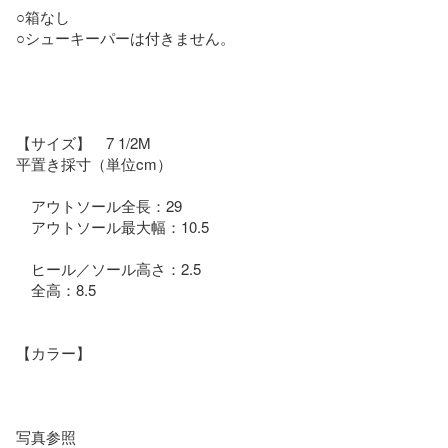
○箱なし

○シューキーパーは付きません。

【サイズ】　7 1/2M

平置き採寸（単位cm）

　アウトソール全長：29

　アウトソール最大幅：10.5　　　　

　ヒール／ソール高さ：2.5

　全高：8.5

【カラー】

写真参照
