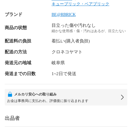
キューブリック・ベアブリック
ブランド
BE@RBRICK
目立った傷や汚れなし
商品の状態
細かな使用感・傷・汚れはあるが、目立たない
配送料の負担
着払い(購入者負担)
配送の方法
クロネコヤマト
発送元の地域
岐阜県
発送までの日数
1~2日で発送
メルカリ安心への取り組み
お金は事務局に支払われ、評価後に振り込まれます
出品者