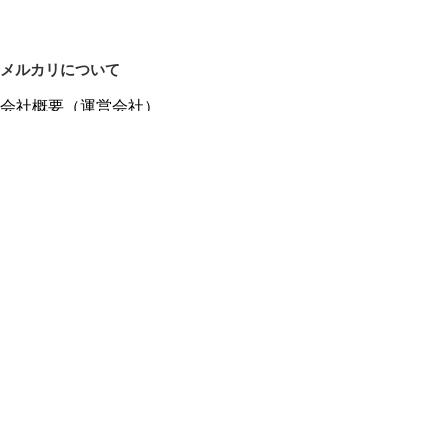
メルカリについて
会社概要（運営会社）
採用情報
プレスリリース
公式ブログ
プレスキット
メルカリUS
メルカリShops
m department（エムデパ）
ヘルプ
ヘルプセンター（ガイド・お問い合わせ）
メルカリShopsでショップを開設する
メルカリShops ショップ管理画面にログイン
メルカリShops出店者向けガイド
お問い合わせ一覧
フリーワードから商品をさがす
プライバシーと利用規約