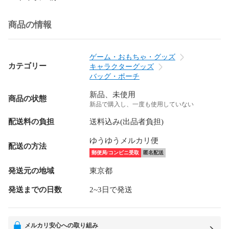
商品の情報
ゲーム・おもちゃ・グッズ
カテゴリー
キャラクターグッズ
バッグ・ポーチ
新品、未使用
商品の状態
新品で購入し、一度も使用していない
配送料の負担
送料込み(出品者負担)
ゆうゆうメルカリ便
配送の方法
郵便局/コンビニ受取
匿名配送
発送元の地域
東京都
発送までの日数
2~3日で発送
メルカリ安心への取り組み