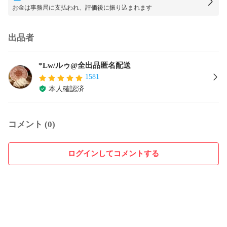
お金は事務局に支払われ、評価後に振り込まれます
出品者
*Lw/ルゥ@全出品匿名配送
1581
本人確認済
コメント (0)
ログインしてコメントする